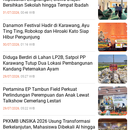
Bersihkan Sekolah hingga Tempat Ibadah
31/07/2026,
00:46 WIB
Danamon Festival Hadir di Karawang, Ayu
Ting Ting, Robokop dan Hiroaki Kato Siap
Hibur Pengunjung
30/07/2026,
01:16 WIB
Diduga Berdiri di Lahan LP2B, Satpol PP
Karawang Tutup Dua Lokasi Pembangunan
Kandang Peternakan Ayam
29/07/2026,
05:27 WIB
Pertamina EP Tambun Field Perkuat
Perlindungan Perempuan dan Anak Lewat
Talkshow Cemerlang Lestari
29/07/2026,
05:22 WIB
PKKMB UNSIKA 2026 Usung Transformasi
Berkelanjutan, Mahasiswa Dibekali AI hingga