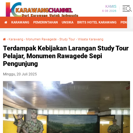
KAMIS
6 08 2026
KARAWANG
PEMERINTAHAN
UNSIKA
BRITS HOTEL KARAWANG
PENDID
›
Karawang
›
Monumen Rawagede
›
Study Tour
›
Wisata Karawang
Terdampak Kebijakan Larangan Study Tour Pelajar, Monumen Rawagede Sepi Pengunjung
Terdampak Kebijakan Larangan Study Tour
Pelajar, Monumen Rawagede Sepi
Pengunjung
Minggu, 20 Juli 2025