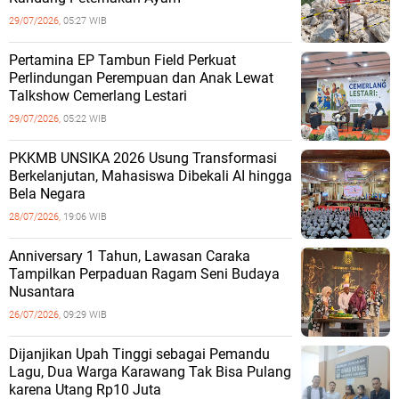
29/07/2026,
05:27 WIB
Pertamina EP Tambun Field Perkuat
Perlindungan Perempuan dan Anak Lewat
Talkshow Cemerlang Lestari
29/07/2026,
05:22 WIB
PKKMB UNSIKA 2026 Usung Transformasi
Berkelanjutan, Mahasiswa Dibekali AI hingga
Bela Negara
28/07/2026,
19:06 WIB
Anniversary 1 Tahun, Lawasan Caraka
Tampilkan Perpaduan Ragam Seni Budaya
Nusantara
26/07/2026,
09:29 WIB
Dijanjikan Upah Tinggi sebagai Pemandu
Lagu, Dua Warga Karawang Tak Bisa Pulang
karena Utang Rp10 Juta