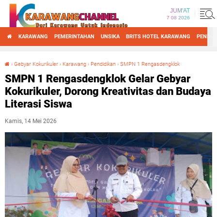
JUM'AT
7 08 2026
KARAWANG
PEMERINTAHAN
UNSIKA
BRITS HOTEL KARAWANG
PENDID
›
Gebyar Kokurikuler
›
Karawang
›
Pendidikan
›
SMPN 1 Rengasdengklok
SMPN 1 Rengasdengklok Gelar Gebyar Kokurikuler, Dorong Kreativitas dan Budaya Literasi Siswa
SMPN 1 Rengasdengklok Gelar Gebyar
Kokurikuler, Dorong Kreativitas dan Budaya
Literasi Siswa
Kamis, 14 Mei 2026