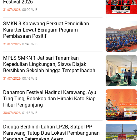
Festival 2026
31/07/2026,
08:00 WIB
SMKN 3 Karawang Perkuat Pendidikan
Karakter Lewat Beragam Program
Pembiasaan Positif
31/07/2026,
07:40 WIB
MPLS SMKN 1 Jatisari Tanamkan
Kepedulian Lingkungan, Siswa Diajak
Bersihkan Sekolah hingga Tempat Ibadah
31/07/2026,
00:46 WIB
Danamon Festival Hadir di Karawang, Ayu
Ting Ting, Robokop dan Hiroaki Kato Siap
Hibur Pengunjung
30/07/2026,
01:16 WIB
Diduga Berdiri di Lahan LP2B, Satpol PP
Karawang Tutup Dua Lokasi Pembangunan
Kandang Peternakan Ayam