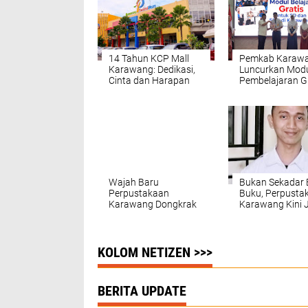
14 Tahun KCP Mall
Pemkab Karaw
Karawang: Dedikasi,
Luncurkan Mod
Cinta dan Harapan
Pembelajaran G
bagi Seluruh Si
dan SMP Negeri
Wajah Baru
Bukan Sekadar
Perpustakaan
Buku, Perpusta
Karawang Dongkrak
Karawang Kini 
Jumlah Pengunjung,
Tempat Nongkr
Minat Baca Ikut
dan Belajar Favo
Meningkat
KOLOM NETIZEN >>>
BERITA UPDATE