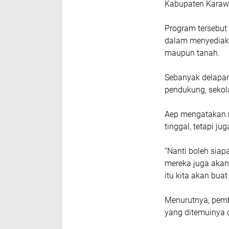
Kabupaten Karawa
Program tersebut
dalam menyediaka
maupun tanah.
Sebanyak delapan
pendukung, sekol
Aep mengatakan r
tinggal, tetapi ju
“Nanti boleh siap
mereka juga akan 
itu kita akan buat
Menurutnya, pemb
yang ditemuinya d