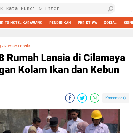
7
BRITS HOTEL KARAWANG
PENDIDIKAN
PERISTIWA
SOSIAL
BISN
Bupati Aep Bangun 8 Rumah Lansia di Cilamaya Kulon, Lengkap dengan Kolam Ikan dan Kebun Sayur
g
›
Rumah Lansia
8 Rumah Lansia di Cilamaya
gan Kolam Ikan dan Kebun
Komentar (
)