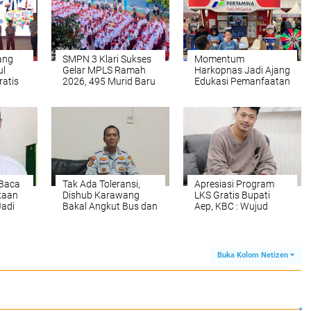
ang
SMPN 3 Klari Sukses
Momentum
ul
Gelar MPLS Ramah
Harkopnas Jadi Ajang
ratis
2026, 495 Murid Baru
Edukasi Pemanfaatan
swa SD
Dibekali Pendidikan
Gas Bumi bagi UMKM
Karakter
Karawang
 Baca
Tak Ada Toleransi,
Apresiasi Program
kaan
Dishub Karawang
LKS Gratis Bupati
Jadi
Bakal Angkut Bus dan
Aep, KBC : Wujud
ong
Truk Parkir Liar di
Nyata Keberpihakan
rit
Bahu Jalan
Pemerintah kepada
Masyarakat
Buka Kolom Netizen