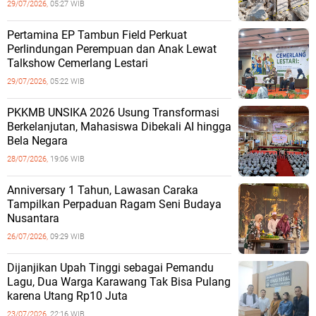
29/07/2026,
05:27 WIB
Pertamina EP Tambun Field Perkuat
Perlindungan Perempuan dan Anak Lewat
Talkshow Cemerlang Lestari
29/07/2026,
05:22 WIB
PKKMB UNSIKA 2026 Usung Transformasi
Berkelanjutan, Mahasiswa Dibekali AI hingga
Bela Negara
28/07/2026,
19:06 WIB
Anniversary 1 Tahun, Lawasan Caraka
Tampilkan Perpaduan Ragam Seni Budaya
Nusantara
26/07/2026,
09:29 WIB
Dijanjikan Upah Tinggi sebagai Pemandu
Lagu, Dua Warga Karawang Tak Bisa Pulang
karena Utang Rp10 Juta
23/07/2026,
22:16 WIB