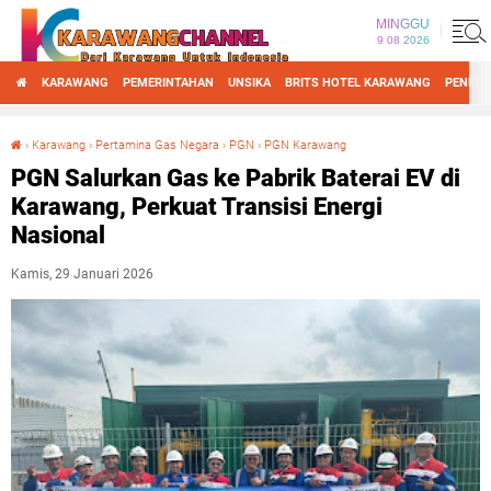
MINGGU
9 08 2026
KARAWANG
PEMERINTAHAN
UNSIKA
BRITS HOTEL KARAWANG
PENDID
›
Karawang
›
Pertamina Gas Negara
›
PGN
›
PGN Karawang
PGN Salurkan Gas ke Pabrik Baterai EV di Karawang, Perkuat Transisi Energi Nasional
PGN Salurkan Gas ke Pabrik Baterai EV di
Karawang, Perkuat Transisi Energi
Nasional
Kamis, 29 Januari 2026