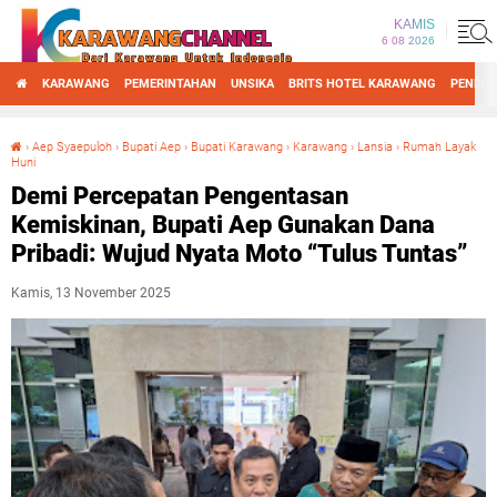
KAMIS
6 08 2026
KARAWANG
PEMERINTAHAN
UNSIKA
BRITS HOTEL KARAWANG
PENDID
›
Aep Syaepuloh
›
Bupati Aep
›
Bupati Karawang
›
Karawang
›
Lansia
›
Rumah Layak
Huni
Demi Percepatan Pengentasan Kemiskinan, Bupati Aep Gunakan Dana Pribadi: Wujud Nyata Moto “Tulus Tuntas”
Demi Percepatan Pengentasan
Kemiskinan, Bupati Aep Gunakan Dana
Pribadi: Wujud Nyata Moto “Tulus Tuntas”
Kamis, 13 November 2025