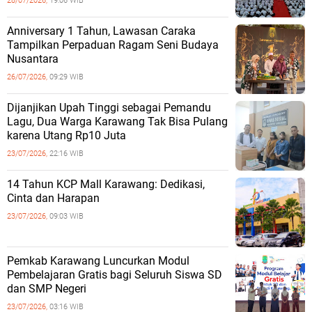
28/07/2026,
19:06 WIB
Anniversary 1 Tahun, Lawasan Caraka
Tampilkan Perpaduan Ragam Seni Budaya
Nusantara
26/07/2026,
09:29 WIB
Dijanjikan Upah Tinggi sebagai Pemandu
Lagu, Dua Warga Karawang Tak Bisa Pulang
karena Utang Rp10 Juta
23/07/2026,
22:16 WIB
14 Tahun KCP Mall Karawang: Dedikasi,
Cinta dan Harapan
23/07/2026,
09:03 WIB
Pemkab Karawang Luncurkan Modul
Pembelajaran Gratis bagi Seluruh Siswa SD
dan SMP Negeri
23/07/2026,
03:16 WIB