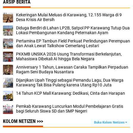
ARSIP BERITA
Kekeringan Mulai Meluas di Karawang, 12.155 Warga di 9
Desa Krisis Air Bersih
Diduga Berdiri di Lahan LP2B, Satpol PP Karawang Tutup Dua
Lokasi Pembangunan Kandang Peternakan Ayam
Pertamina EP Tambun Field Perkuat Perlindungan Perempuan
dan Anak Lewat Talkshow Cemerlang Lestari
PKKMB UNSIKA 2026 Usung Transformasi Berkelanjutan,
Mahasiswa Dibekali AI hingga Bela Negara
Anniversary 1 Tahun, Lawasan Caraka Tampilkan Perpaduan
Ragam Seni Budaya Nusantara
Dijanjikan Upah Tinggi sebagai Pemandu Lagu, Dua Warga
Karawang Tak Bisa Pulang karena Utang Rp10 Juta
14 Tahun KCP Mall Karawang: Dedikasi, Cinta dan Harapan
Pemkab Karawang Luncurkan Modul Pembelajaran Gratis
bagi Seluruh Siswa SD dan SMP Negeri
KOLOM NETIZEN >>>
Buka Kolom Netizen