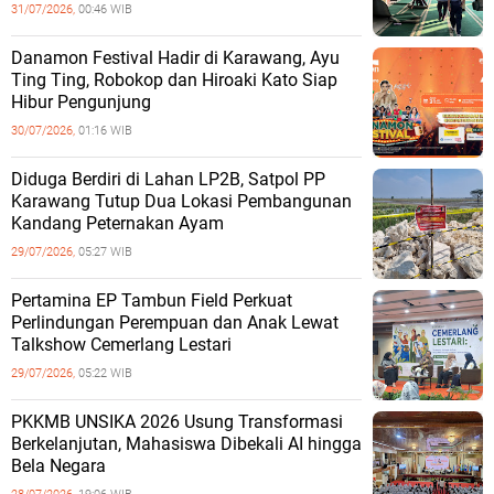
31/07/2026,
00:46 WIB
Danamon Festival Hadir di Karawang, Ayu
Ting Ting, Robokop dan Hiroaki Kato Siap
Hibur Pengunjung
30/07/2026,
01:16 WIB
Diduga Berdiri di Lahan LP2B, Satpol PP
Karawang Tutup Dua Lokasi Pembangunan
Kandang Peternakan Ayam
29/07/2026,
05:27 WIB
Pertamina EP Tambun Field Perkuat
Perlindungan Perempuan dan Anak Lewat
Talkshow Cemerlang Lestari
29/07/2026,
05:22 WIB
PKKMB UNSIKA 2026 Usung Transformasi
Berkelanjutan, Mahasiswa Dibekali AI hingga
Bela Negara