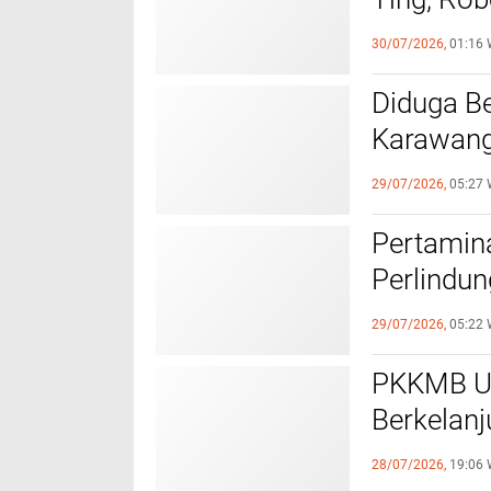
Pengunju
30/07/2026,
01:16 
Diduga Be
Karawang
Kandang 
29/07/2026,
05:27 
Pertamin
Perlindu
Talkshow
29/07/2026,
05:22 
PKKMB UN
Berkelanj
Bela Neg
28/07/2026,
19:06 