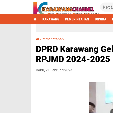
KARAWANG
PEMERINTAHAN
UNSIKA
DPRD Karawang Gelar Rapat Paripurna, Bahas RPJMD 2024-2025
›
Pemerintahan
DPRD Karawang Gela
RPJMD 2024-2025
Rabu, 21 Februari 2024