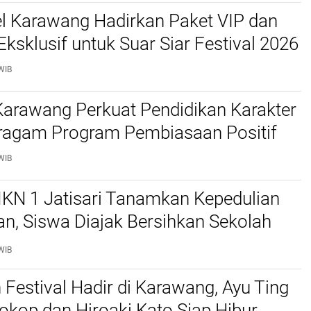
el Karawang Hadirkan Paket VIP dan
Eksklusif untuk Suar Siar Festival 2026
WIB
arawang Perkuat Pendidikan Karakter
ragam Program Pembiasaan Positif
WIB
N 1 Jatisari Tanamkan Kepedulian
n, Siswa Diajak Bersihkan Sekolah
empat Ibadah
WIB
estival Hadir di Karawang, Ayu Ting
okop dan Hiroaki Kato Siap Hibur