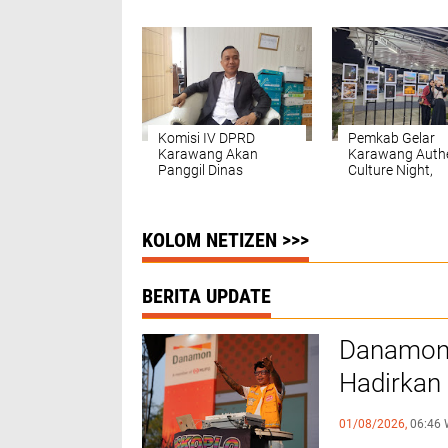
Serba Ikan 2024
Bagi Karawang
Komisi IV DPRD
Pemkab Gelar
Karawang Akan
Karawang Authe
Panggil Dinas
Culture Night,
Kesehatan dan RS
Hadirkan Ratus
Hastien Terkait Kasus
Karya Seniman 
Kematian Bayi
Karawang
KOLOM NETIZEN >>>
BERITA UPDATE
Danamon 
Hadirkan 
untuk Ma
01/08/2026,
06:46 