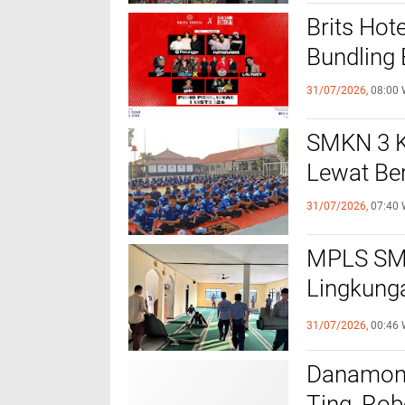
Brits Hot
Bundling 
31/07/2026,
08:00 
SMKN 3 K
Lewat Be
31/07/2026,
07:40 
MPLS SMK
Lingkunga
hingga T
31/07/2026,
00:46 
Danamon F
Ting, Rob