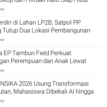
ng
WIB
rdiri di Lahan LP2B, Satpol PP
 Tutup Dua Lokasi Pembangunan
Peternakan Ayam
WIB
a EP Tambun Field Perkuat
ngan Perempuan dan Anak Lewat
 Cemerlang Lestari
WIB
SIKA 2026 Usung Transformasi
utan, Mahasiswa Dibekali AI hingga
ara
WIB