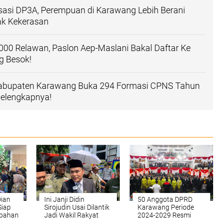
isasi DP3A, Perempuan di Karawang Lebih Berani
ak Kekerasan
000 Relawan, Paslon Aep-Maslani Bakal Daftar Ke
 Besok!
abupaten Karawang Buka 294 Formasi CPNS Tahun
Selengkapnya!
Dian
Ini Janji Didin
50 Anggota DPRD
Siap
Sirojudin Usai Dilantik
Karawang Periode
bahan
Jadi Wakil Rakyat
2024-2029 Resmi