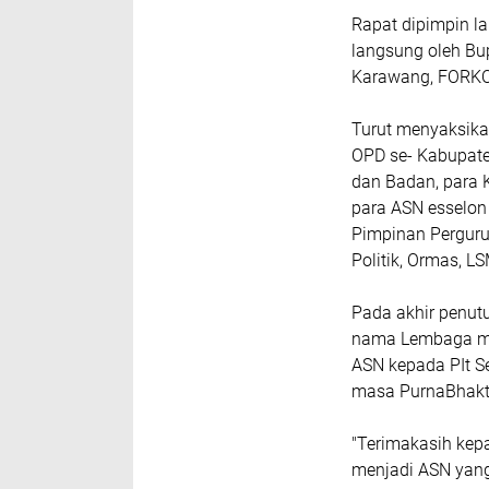
Rapat dipimpin l
langsung oleh Bu
Karawang, FORKOP
Turut menyaksikan
OPD se- Kabupate
dan Badan, para 
para ASN esselon
Pimpinan Perguru
Politik, Ormas, L
Pada akhir penut
nama Lembaga me
ASN kepada PIt S
masa PurnaBhakt
"Terimakasih kep
menjadi ASN yang