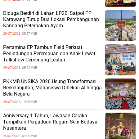
Diduga Berdiri di Lahan LP2B, Satpol PP
Karawang Tutup Dua Lokasi Pembangunan
Kandang Peternakan Ayam
29/07/2026,
05:27 WIB
Pertamina EP Tambun Field Perkuat
Perlindungan Perempuan dan Anak Lewat
Talkshow Cemerlang Lestari
29/07/2026,
05:22 WIB
PKKMB UNSIKA 2026 Usung Transformasi
Berkelanjutan, Mahasiswa Dibekali AI hingga
Bela Negara
28/07/2026,
19:06 WIB
Anniversary 1 Tahun, Lawasan Caraka
Tampilkan Perpaduan Ragam Seni Budaya
Nusantara
26/07/2026,
09:29 WIB