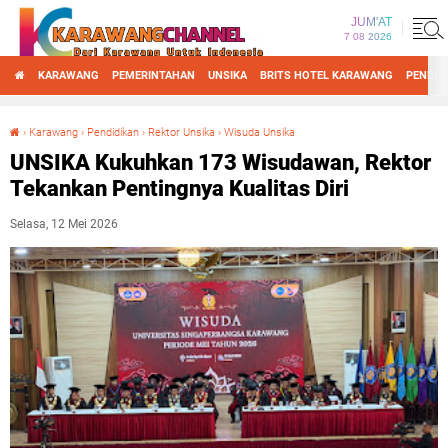
JUM'AT
7 08 2026
KARAWANG
PEMERINTAHAN
UNSIKA
BRITS HOTEL KARAWANG
PENDID
›
Karawang
›
Pendidikan
›
Rektor Unsika
›
Wisuda Unsika
UNSIKA Kukuhkan 173 Wisudawan, Rektor Tekankan Pentingnya Kualitas Diri
UNSIKA Kukuhkan 173 Wisudawan, Rektor
Tekankan Pentingnya Kualitas Diri
Selasa, 12 Mei 2026