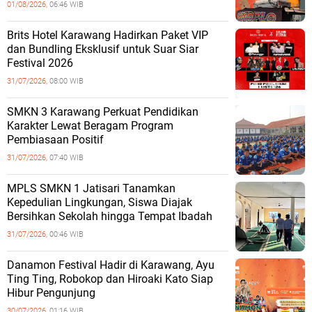
01/08/2026,
06:46 WIB
Brits Hotel Karawang Hadirkan Paket VIP
dan Bundling Eksklusif untuk Suar Siar
Festival 2026
31/07/2026,
08:00 WIB
SMKN 3 Karawang Perkuat Pendidikan
Karakter Lewat Beragam Program
Pembiasaan Positif
31/07/2026,
07:40 WIB
MPLS SMKN 1 Jatisari Tanamkan
Kepedulian Lingkungan, Siswa Diajak
Bersihkan Sekolah hingga Tempat Ibadah
31/07/2026,
00:46 WIB
Danamon Festival Hadir di Karawang, Ayu
Ting Ting, Robokop dan Hiroaki Kato Siap
Hibur Pengunjung
30/07/2026,
01:16 WIB