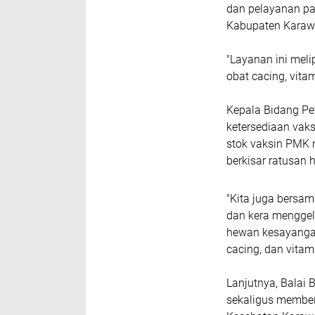
dan pelayanan pa
Kabupaten Karaw
"Layanan ini meli
obat cacing, vita
Kepala Bidang P
ketersediaan vaks
stok vaksin PMK m
berkisar ratusan 
"Kita juga bersam
dan kera menggela
hewan kesayangan
cacing, dan vitami
Lanjutnya, Balai 
sekaligus member