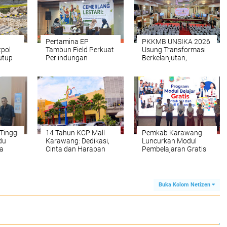
i
Pertamina EP
PKKMB UNSIKA 2026
tpol
Tambun Field Perkuat
Usung Transformasi
utup
Perlindungan
Berkelanjutan,
Perempuan dan Anak
Mahasiswa Dibekali
Lewat Talkshow
AI hingga Bela Negara
nakan
Cemerlang Lestari
Tinggi
14 Tahun KCP Mall
Pemkab Karawang
du
Karawang: Dedikasi,
Luncurkan Modul
a
Cinta dan Harapan
Pembelajaran Gratis
isa
bagi Seluruh Siswa SD
Utang
dan SMP Negeri
Buka Kolom Netizen