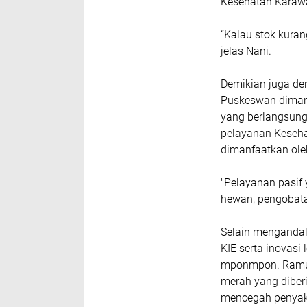
Kesehatan Karaw
“Kalau stok kura
jelas Nani.
Demikian juga de
Puskeswan dimana
yang berlangsung
pelayanan Keseha
dimanfaatkan ol
"Pelayanan pasif
hewan, pengobatan,
Selain mengandal
KIE serta inovasi
mponmpon. Ramuan
merah yang diber
mencegah penyak