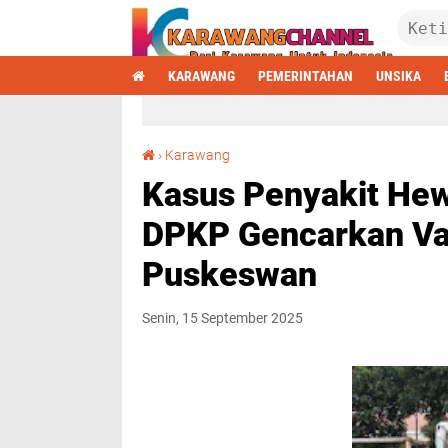
KARAWANG
PEMERINTAHAN
UNSIKA
Kasus Penyakit Hewan di Karawang Menurun, DPKP Gencarkan Vaksinasi dan Layanan Puskeswan
›
Karawang
Kasus Penyakit He
DPKP Gencarkan Va
Puskeswan
Senin, 15 September 2025