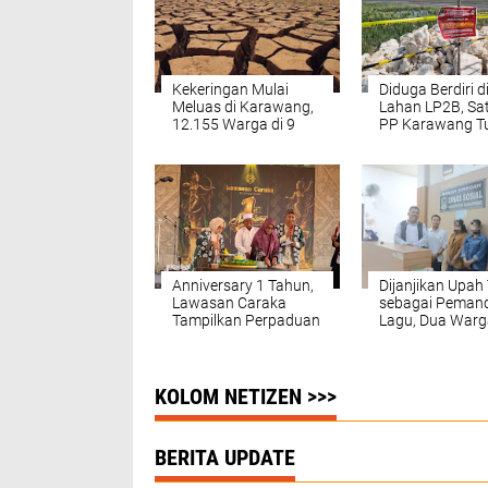
Kekeringan Mulai
Diduga Berdiri d
Meluas di Karawang,
Lahan LP2B, Sa
12.155 Warga di 9
PP Karawang T
Desa Krisis Air Bersih
Dua Lokasi
Pembangunan
Kandang Peter
Ayam
Anniversary 1 Tahun,
Dijanjikan Upah 
Lawasan Caraka
sebagai Peman
Tampilkan Perpaduan
Lagu, Dua Warg
Ragam Seni Budaya
Karawang Tak B
Nusantara
Pulang karena 
Rp10 Juta
KOLOM NETIZEN >>>
BERITA UPDATE