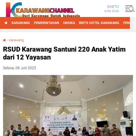
SABTU
8 08 2026
KARAWANG
PEMERINTAHAN
UNSIKA
BRITS HOTEL KARAWANG
PENDID
›
Karawang
RSUD Karawang Santuni 220 Anak Yatim dari 12 Yayasan
RSUD Karawang Santuni 220 Anak Yatim
dari 12 Yayasan
Selasa, 08 Juli 2025