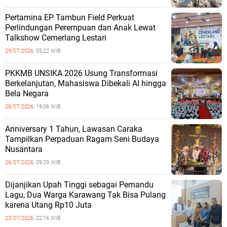
Pertamina EP Tambun Field Perkuat
Perlindungan Perempuan dan Anak Lewat
Talkshow Cemerlang Lestari
29/07/2026,
05:22 WIB
PKKMB UNSIKA 2026 Usung Transformasi
Berkelanjutan, Mahasiswa Dibekali AI hingga
Bela Negara
28/07/2026,
19:06 WIB
Anniversary 1 Tahun, Lawasan Caraka
Tampilkan Perpaduan Ragam Seni Budaya
Nusantara
26/07/2026,
09:29 WIB
Dijanjikan Upah Tinggi sebagai Pemandu
Lagu, Dua Warga Karawang Tak Bisa Pulang
karena Utang Rp10 Juta
23/07/2026,
22:16 WIB