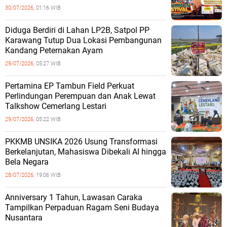
30/07/2026,
01:16 WIB
Diduga Berdiri di Lahan LP2B, Satpol PP
Karawang Tutup Dua Lokasi Pembangunan
Kandang Peternakan Ayam
29/07/2026,
05:27 WIB
Pertamina EP Tambun Field Perkuat
Perlindungan Perempuan dan Anak Lewat
Talkshow Cemerlang Lestari
29/07/2026,
05:22 WIB
PKKMB UNSIKA 2026 Usung Transformasi
Berkelanjutan, Mahasiswa Dibekali AI hingga
Bela Negara
28/07/2026,
19:06 WIB
Anniversary 1 Tahun, Lawasan Caraka
Tampilkan Perpaduan Ragam Seni Budaya
Nusantara