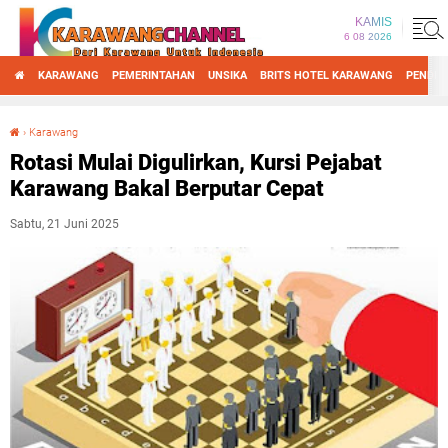
KAMIS
6 08 2026
KARAWANG
PEMERINTAHAN
UNSIKA
BRITS HOTEL KARAWANG
PENDID
›
Karawang
Rotasi Mulai Digulirkan, Kursi Pejabat Karawang Bakal Berputar Cepat
Rotasi Mulai Digulirkan, Kursi Pejabat
Karawang Bakal Berputar Cepat
Sabtu, 21 Juni 2025