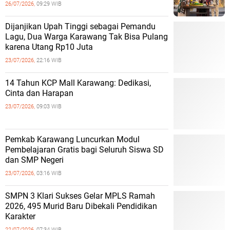
26/07/2026,
09:29 WIB
Dijanjikan Upah Tinggi sebagai Pemandu
Lagu, Dua Warga Karawang Tak Bisa Pulang
karena Utang Rp10 Juta
23/07/2026,
22:16 WIB
14 Tahun KCP Mall Karawang: Dedikasi,
Cinta dan Harapan
23/07/2026,
09:03 WIB
Pemkab Karawang Luncurkan Modul
Pembelajaran Gratis bagi Seluruh Siswa SD
dan SMP Negeri
23/07/2026,
03:16 WIB
SMPN 3 Klari Sukses Gelar MPLS Ramah
2026, 495 Murid Baru Dibekali Pendidikan
Karakter
22/07/2026,
07:34 WIB