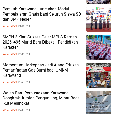
Pemkab Karawang Luncurkan Modul
Pembelajaran Gratis bagi Seluruh Siswa SD
dan SMP Negeri
23/07/2026,
03:16 WIB
SMPN 3 Klari Sukses Gelar MPLS Ramah
2026, 495 Murid Baru Dibekali Pendidikan
Karakter
22/07/2026,
07:34 WIB
Momentum Harkopnas Jadi Ajang Edukasi
Pemanfaatan Gas Bumi bagi UMKM
Karawang
21/07/2026,
04:21 WIB
Wajah Baru Perpustakaan Karawang
Dongkrak Jumlah Pengunjung, Minat Baca
Ikut Meningkat
20/07/2026,
00:31 WIB