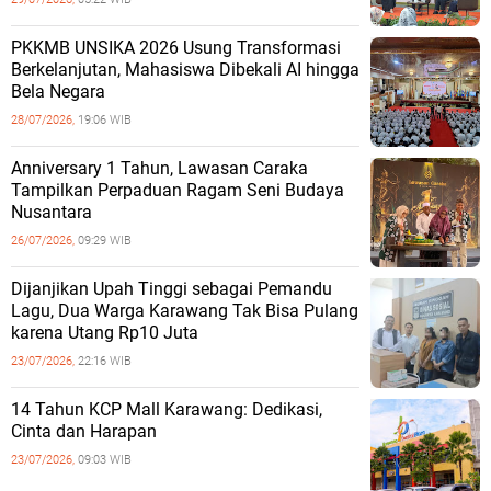
PKKMB UNSIKA 2026 Usung Transformasi
Berkelanjutan, Mahasiswa Dibekali AI hingga
Bela Negara
28/07/2026,
19:06 WIB
Anniversary 1 Tahun, Lawasan Caraka
Tampilkan Perpaduan Ragam Seni Budaya
Nusantara
26/07/2026,
09:29 WIB
Dijanjikan Upah Tinggi sebagai Pemandu
Lagu, Dua Warga Karawang Tak Bisa Pulang
karena Utang Rp10 Juta
23/07/2026,
22:16 WIB
14 Tahun KCP Mall Karawang: Dedikasi,
Cinta dan Harapan
23/07/2026,
09:03 WIB