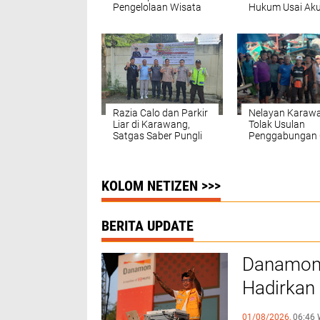
Pengelolaan Wisata
Hukum Usai Ak
Lewat Pelatihan
Instagramnya D
Paket Wisata
Razia Calo dan Parkir
Nelayan Karaw
Liar di Karawang,
Tolak Usulan
Satgas Saber Pungli
Penggabungan 
Amankan 79 Pelaku
Dinas Perikanan
Jangan Khawati
KOLOM NETIZEN >>>
BERITA UPDATE
Danamon 
Hadirkan 
untuk Ma
01/08/2026,
06:46 