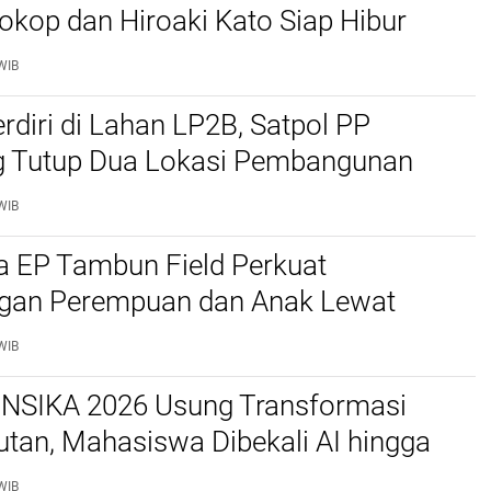
okop dan Hiroaki Kato Siap Hibur
ng
WIB
rdiri di Lahan LP2B, Satpol PP
 Tutup Dua Lokasi Pembangunan
Peternakan Ayam
WIB
a EP Tambun Field Perkuat
ngan Perempuan dan Anak Lewat
 Cemerlang Lestari
WIB
SIKA 2026 Usung Transformasi
utan, Mahasiswa Dibekali AI hingga
ara
WIB