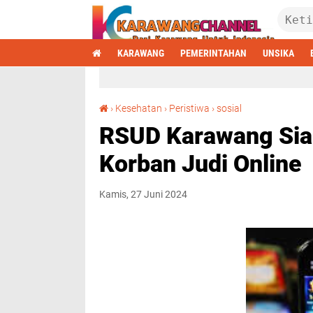
KARAWANG
PEMERINTAHAN
UNSIKA
RSUD Karawang Siap Layani Pasien Depresi Korban Judi Online
›
Kesehatan
›
Peristiwa
›
sosial
RSUD Karawang Siap
Korban Judi Online
Kamis, 27 Juni 2024