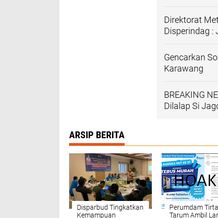
Direktorat Me
Disperindag : 
Gencarkan Sos
Karawang
BREAKING NEW
Dilalap Si Ja
ARSIP BERITA
Disparbud Tingkatkan
Perumdam Tirt
Kemampuan
Tarum Ambil La