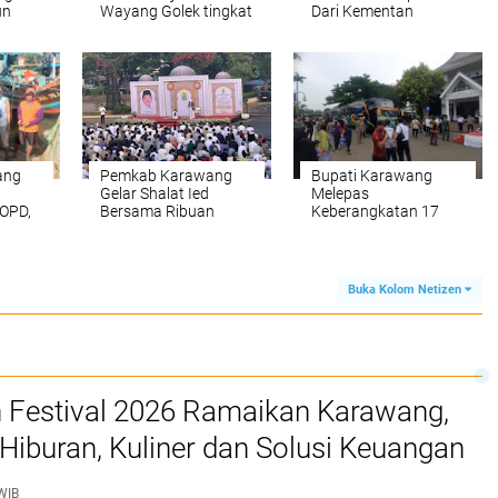
un
Wayang Golek tingkat
Dari Kementan
iretas
Kabupaten tahun
Kepada 57 Poktan di
2024
Karawang
ang
Pemkab Karawang
Bupati Karawang
Gelar Shalat Ied
Melepas
OPD,
Bersama Ribuan
Keberangkatan 17
 :
Masyarakat di
Bus Program Mudik
r!
Lapangan
Gratis 2024
Karangpawitan
Buka Kolom Netizen
Festival 2026 Ramaikan Karawang,
Hiburan, Kuliner dan Solusi Keuangan
syarakat
WIB