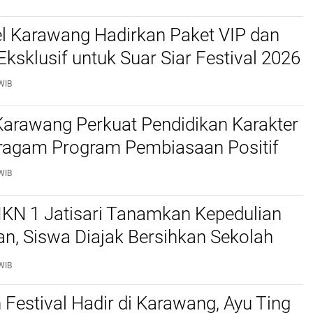
el Karawang Hadirkan Paket VIP dan
Eksklusif untuk Suar Siar Festival 2026
WIB
arawang Perkuat Pendidikan Karakter
ragam Program Pembiasaan Positif
WIB
N 1 Jatisari Tanamkan Kepedulian
n, Siswa Diajak Bersihkan Sekolah
empat Ibadah
WIB
estival Hadir di Karawang, Ayu Ting