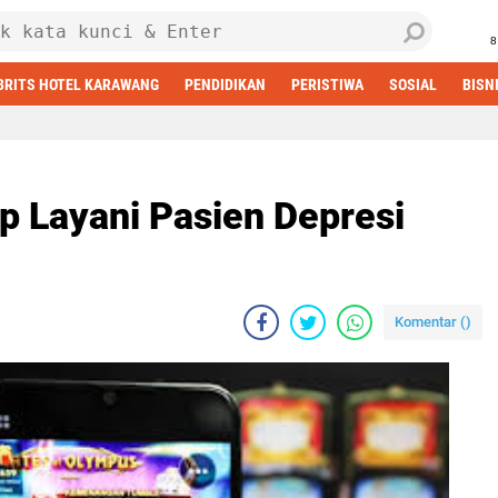
8
BRITS HOTEL KARAWANG
PENDIDIKAN
PERISTIWA
SOSIAL
BISN
 Layani Pasien Depresi
Komentar (
)