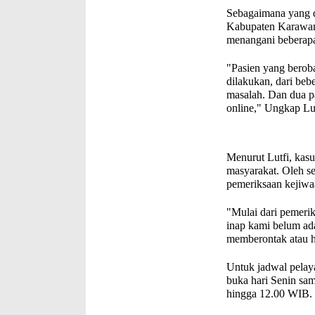
Sebagaimana yang
Kabupaten Karawang
menangani beberapa 
"Pasien yang berobat
dilakukan, dari beb
masalah. Dan dua pa
online," Ungkap Lut
Menurut Lutfi, kasus
masyarakat. Oleh se
pemeriksaan kejiwa
"Mulai dari pemerik
inap kami belum ada
memberontak atau hi
Untuk jadwal pelay
buka hari Senin sa
hingga 12.00 WIB.