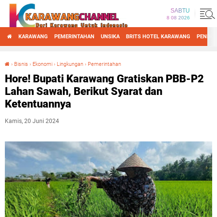
SABTU
8 08 2026
KARAWANG
PEMERINTAHAN
UNSIKA
BRITS HOTEL KARAWANG
PENDID
›
Bisnis
›
Ekonomi
›
Lingkungan
›
Pemerintahan
Hore! Bupati Karawang Gratiskan PBB-P2 Lahan Sawah, Berikut Syarat dan Ketentuannya
Hore! Bupati Karawang Gratiskan PBB-P2
Lahan Sawah, Berikut Syarat dan
Ketentuannya
Kamis, 20 Juni 2024