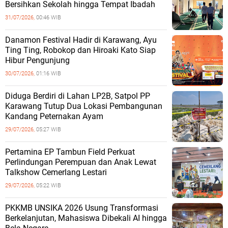
Bersihkan Sekolah hingga Tempat Ibadah
31/07/2026,
00:46 WIB
Danamon Festival Hadir di Karawang, Ayu
Ting Ting, Robokop dan Hiroaki Kato Siap
Hibur Pengunjung
30/07/2026,
01:16 WIB
Diduga Berdiri di Lahan LP2B, Satpol PP
Karawang Tutup Dua Lokasi Pembangunan
Kandang Peternakan Ayam
29/07/2026,
05:27 WIB
Pertamina EP Tambun Field Perkuat
Perlindungan Perempuan dan Anak Lewat
Talkshow Cemerlang Lestari
29/07/2026,
05:22 WIB
PKKMB UNSIKA 2026 Usung Transformasi
Berkelanjutan, Mahasiswa Dibekali AI hingga