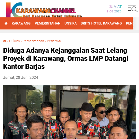
JUM'AT
7 08 2026
KARAWANG
PEMERINTAHAN
UNSIKA
BRITS HOTEL KARAWANG
PENDID
›
Hukum
›
Pemerintahan
›
Peristiwa
Diduga Adanya Kejanggalan Saat Lelang Proyek di Karawang, Ormas LMP Datangi Kantor Barjas
Diduga Adanya Kejanggalan Saat Lelang
Proyek di Karawang, Ormas LMP Datangi
Kantor Barjas
Jumat, 28 Juni 2024