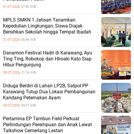
31/07/2026,
07:40 WIB
MPLS SMKN 1 Jatisari Tanamkan
Kepedulian Lingkungan, Siswa Diajak
Bersihkan Sekolah hingga Tempat Ibadah
31/07/2026,
00:46 WIB
Danamon Festival Hadir di Karawang, Ayu
Ting Ting, Robokop dan Hiroaki Kato Siap
Hibur Pengunjung
30/07/2026,
01:16 WIB
Diduga Berdiri di Lahan LP2B, Satpol PP
Karawang Tutup Dua Lokasi Pembangunan
Kandang Peternakan Ayam
29/07/2026,
05:27 WIB
Pertamina EP Tambun Field Perkuat
Perlindungan Perempuan dan Anak Lewat
Talkshow Cemerlang Lestari