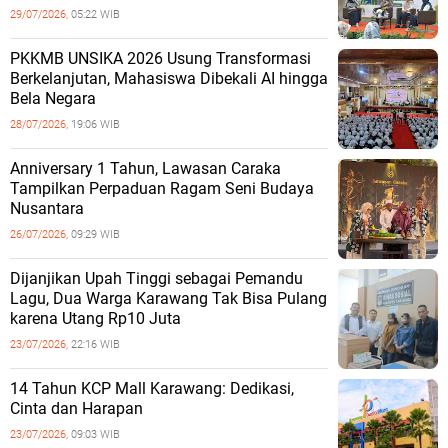
29/07/2026,
05:22 WIB
PKKMB UNSIKA 2026 Usung Transformasi
Berkelanjutan, Mahasiswa Dibekali AI hingga
Bela Negara
28/07/2026,
19:06 WIB
Anniversary 1 Tahun, Lawasan Caraka
Tampilkan Perpaduan Ragam Seni Budaya
Nusantara
26/07/2026,
09:29 WIB
Dijanjikan Upah Tinggi sebagai Pemandu
Lagu, Dua Warga Karawang Tak Bisa Pulang
karena Utang Rp10 Juta
23/07/2026,
22:16 WIB
14 Tahun KCP Mall Karawang: Dedikasi,
Cinta dan Harapan
23/07/2026,
09:03 WIB