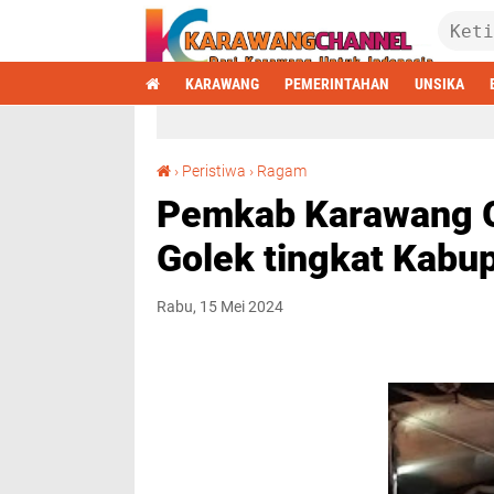
KARAWANG
PEMERINTAHAN
UNSIKA
Pemkab Karawang Gelar Binojakrama Wayang Golek tingkat Kabupaten tahun 2024
›
Peristiwa
›
Ragam
Pemkab Karawang G
Golek tingkat Kabu
Rabu, 15 Mei 2024