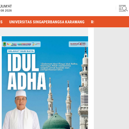
JUM'AT
 08 2026
IS
UNIVERSITAS SINGAPERBANGSA KARAWANG
RS HASTIEN
DPRD