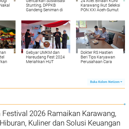
logi
Gencarkan Sosialisasi
24 Atlet Binaan KONI
Nakal
Stunting, DPPKB
Karawang Ikut Seleksi
Gandeng Seniman di
PON XXI Aceh-Sumut
di
Karawang
2024
han
Gebyar UMKM dan
Dokter RS Hastien
tel
Hareudang Fest 2024
Beri Tips Karyawan
rkan
Meriahkan HUT
Perusahaan Cara
sa Ala
Karawang Ke-391
Tangani Nyeri Otot
Karena Stress dan
Kurang Tidur
Buka Kolom Netizen
Festival 2026 Ramaikan Karawang,
Hiburan, Kuliner dan Solusi Keuangan