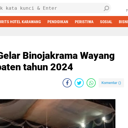
7
BRITS HOTEL KARAWANG
PENDIDIKAN
PERISTIWA
SOSIAL
BISN
elar Binojakrama Wayang
paten tahun 2024
Komentar (
)