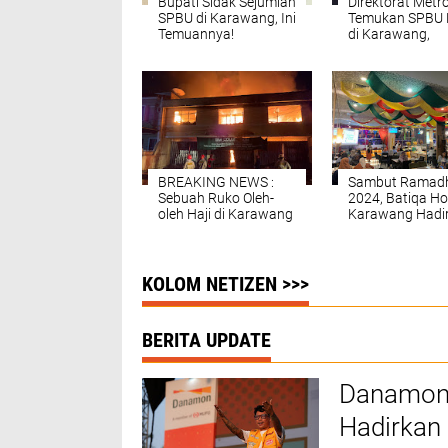
Bupati Sidak Sejumlah
Direktorat Metro
SPBU di Karawang, Ini
Temukan SPBU 
Temuannya!
di Karawang,
Disperindag : Ja
Efek Jera!
BREAKING NEWS :
Sambut Ramad
Sebuah Ruko Oleh-
2024, Batiqa Ho
oleh Haji di Karawang
Karawang Hadi
Ludes Dilalap Si Jago
Menu Buka Pua
Merah
Negeri Melayu
KOLOM NETIZEN >>>
BERITA UPDATE
Danamon 
Hadirkan 