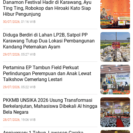
Danamon Festival Hadir di Karawang, Ayu
Ting Ting, Robokop dan Hiroaki Kato Siap
Hibur Pengunjung
30/07/2026,
01:16 WIB
Diduga Berdiri di Lahan LP2B, Satpol PP
Karawang Tutup Dua Lokasi Pembangunan
Kandang Peternakan Ayam
29/07/2026,
05:27 WIB
Pertamina EP Tambun Field Perkuat
Perlindungan Perempuan dan Anak Lewat
Talkshow Cemerlang Lestari
29/07/2026,
05:22 WIB
PKKMB UNSIKA 2026 Usung Transformasi
Berkelanjutan, Mahasiswa Dibekali AI hingga
Bela Negara
28/07/2026,
19:06 WIB
Anniversary 1 Tahun, Lawasan Caraka