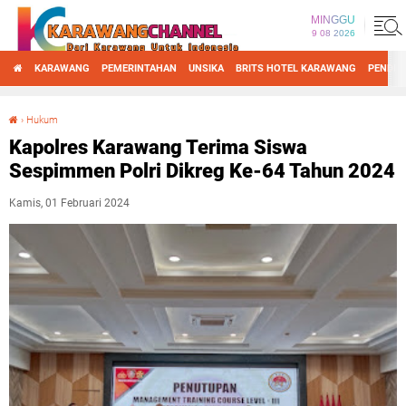
MINGGU
9 08 2026
KARAWANG
PEMERINTAHAN
UNSIKA
BRITS HOTEL KARAWANG
PENDID
›
Hukum
Kapolres Karawang Terima Siswa Sespimmen Polri Dikreg Ke-64 Tahun 2024
Kapolres Karawang Terima Siswa
Sespimmen Polri Dikreg Ke-64 Tahun 2024
Kamis, 01 Februari 2024